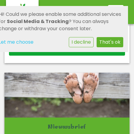
Toggle 
Hi! Could we please enable some additional services
for
Social Media & Tracking
? You can always
change or withdraw your consent later.
Locatiewerkplan 2026
Let me choose
I decline
That's ok
Locatiewerkplan
Nieuwsbrief